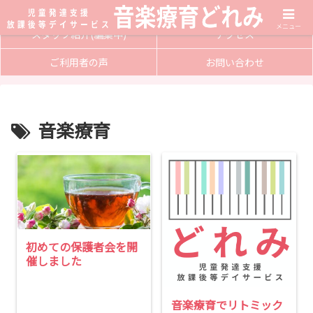
サービス内容
入会方法
メニュー
スタッフ紹介(編集中)
アクセス
ご利用者の声
お問い合わせ
音楽療育
初めての保護者会を開
催しました
音楽療育でリトミック