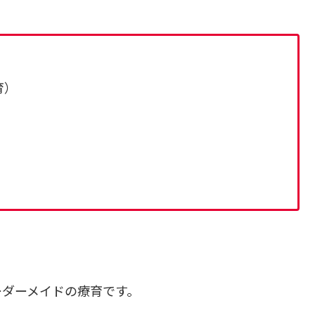
育）
ーダーメイドの療育です。