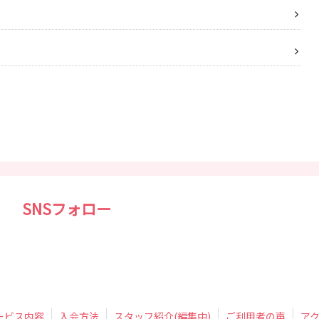
SNSフォロー
ービス内容
入会方法
スタッフ紹介(編集中)
ご利用者の声
ア