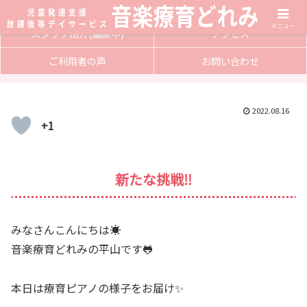
サービス内容
入会方法
メニュー
スタッフ紹介(編集中)
アクセス
ご利用者の声
お問い合わせ
2022.08.16
+1
新たな挑戦‼️
みなさんこんにちは☀️
音楽療育どれみの平山です🐸
本日は療育ピアノの様子をお届け✨