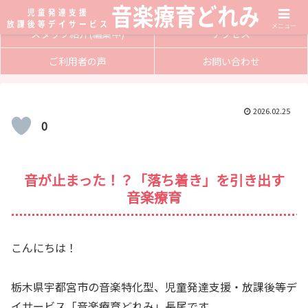
サービス内容
入会方法
メニュー
スタッフ紹介(編集中)
アクセス
ご利用者の声
お問い合わせ
2026.02.25
0
音が止まった！？「落ち着き」を引き出す
音楽療育
こんにちは！
栃木県宇都宮市の音楽特化型、児童発達支援・放課後等デ
イサービス「音楽療育どれみ」長尾です。