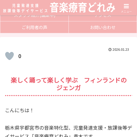
サービス内容
入会方法
メニュー
スタッフ紹介(編集中)
アクセス
ご利用者の声
お問い合わせ
2026.01.23
0
楽しく踊って楽しく学ぶ フィンランドの
ジェンガ
こんにちは！
栃木県宇都宮市の音楽特化型、児童発達支援・放課後等デ
イサービス「音楽療育どれみ」青木です。