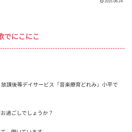
2025.06.24
歌でにこにこ
・放課後等デイサービス「音楽療育どれみ」小平で
がお過ごしでしょうか？
て、弾いています。