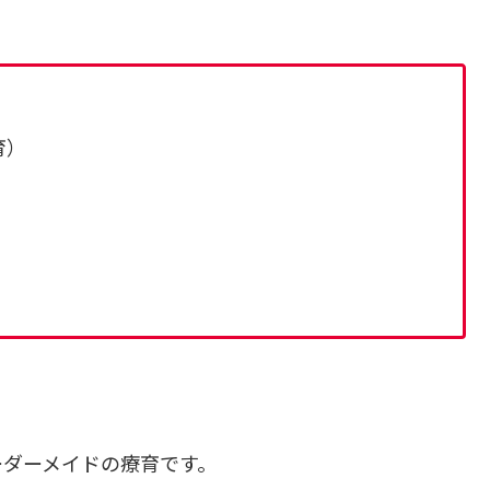
育）
ーダーメイドの療育です。